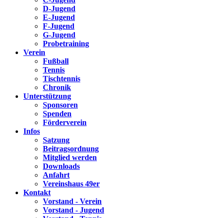
D-Jugend
E-Jugend
F-Jugend
G-Jugend
Probetraining
Verein
Fußball
Tennis
Tischtennis
Chronik
Unterstützung
Sponsoren
Spenden
Förderverein
Infos
Satzung
Beitragsordnung
Mitglied werden
Downloads
Anfahrt
Vereinshaus 49er
Kontakt
Vorstand - Verein
Vorstand - Jugend