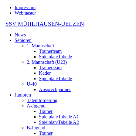
Impressum
Webmaster
SSV MÜHLHAUSEN-UELZEN
News
Senioren
1. Mannschaft
Trainerteam
Spielplan/Tabelle
2. Mannschaft (U23)
Trainerteam
Kader
Spielplan/Tabelle
Ü-40
Ansprechpartner
Junioren
Talentförderung
A-Jugend
Trainer
Spielplan/Tabelle A1
Spielplan/Tabelle A2
B-Jugend
Trainer