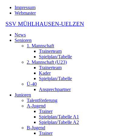
Impressum
Webmaster
SSV MÜHLHAUSEN-UELZEN
News
Senioren
1. Mannschaft
Trainerteam
Spielplan/Tabelle
2. Mannschaft (U23)
Trainerteam
Kader
Spielplan/Tabelle
Ü-40
Ansprechpartner
Junioren
Talentförderung
A-Jugend
Trainer
Spielplan/Tabelle A1
Spielplan/Tabelle A2
B-Jugend
Trainer