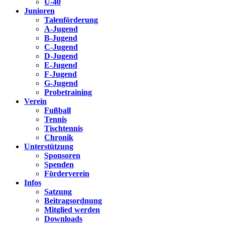
Ü-40
Junioren
Talenförderung
A-Jugend
B-Jugend
C-Jugend
D-Jugend
E-Jugend
F-Jugend
G-Jugend
Probetraining
Verein
Fußball
Tennis
Tischtennis
Chronik
Unterstützung
Sponsoren
Spenden
Förderverein
Infos
Satzung
Beitragsordnung
Mitglied werden
Downloads