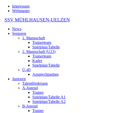
Impressum
Webmaster
SSV MÜHLHAUSEN-UELZEN
News
Senioren
1. Mannschaft
Trainerteam
Spielplan/Tabelle
2. Mannschaft (U23)
Trainerteam
Kader
Spielplan/Tabelle
Ü-40
Ansprechpartner
Junioren
Talentförderung
A-Jugend
Trainer
Spielplan/Tabelle A1
Spielplan/Tabelle A2
B-Jugend
Trainer