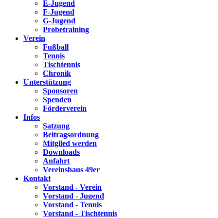
E-Jugend
F-Jugend
G-Jugend
Probetraining
Verein
Fußball
Tennis
Tischtennis
Chronik
Unterstützung
Sponsoren
Spenden
Förderverein
Infos
Satzung
Beitragsordnung
Mitglied werden
Downloads
Anfahrt
Vereinshaus 49er
Kontakt
Vorstand - Verein
Vorstand - Jugend
Vorstand - Tennis
Vorstand - Tischtennis