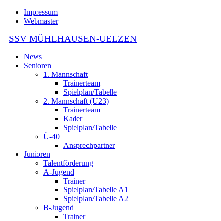
Impressum
Webmaster
SSV MÜHLHAUSEN-UELZEN
News
Senioren
1. Mannschaft
Trainerteam
Spielplan/Tabelle
2. Mannschaft (U23)
Trainerteam
Kader
Spielplan/Tabelle
Ü-40
Ansprechpartner
Junioren
Talentförderung
A-Jugend
Trainer
Spielplan/Tabelle A1
Spielplan/Tabelle A2
B-Jugend
Trainer