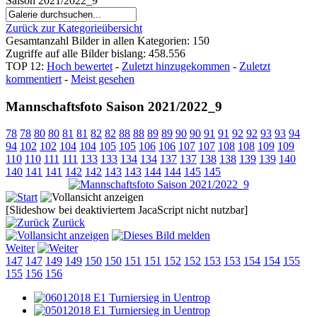
Saison 2021/2022_9
Zurück zur Kategorieübersicht
Gesamtanzahl Bilder in allen Kategorien: 150
Zugriffe auf alle Bilder bislang: 458.556
TOP 12:
Hoch bewertet
-
Zuletzt hinzugekommen
-
Zuletzt
kommentiert
-
Meist gesehen
Mannschaftsfoto Saison 2021/2022_9
78
78
80
80
81
81
82
82
88
88
89
89
90
90
91
91
92
92
93
93
94
94
102
102
104
104
105
105
106
106
107
107
108
108
109
109
110
110
111
111
133
133
134
134
137
137
138
138
139
139
140
140
141
141
142
142
143
143
144
144
145
145
[Slideshow bei deaktiviertem JacaScript nicht nutzbar]
Zurück
Weiter
147
147
149
149
150
150
151
151
152
152
153
153
154
154
155
155
156
156