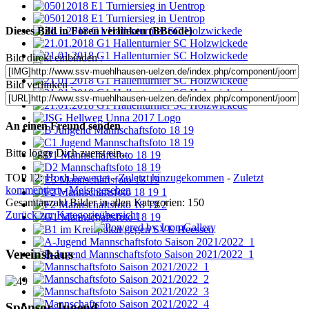
Dieses Bild in Foren verlinken (BBcode)
Bild direkt einbinden :
Bild verlinken :
An einen Freund senden
Bitte logge Dich zuerst ein...
TOP 12:
Hoch bewertet
-
Zuletzt hinzugekommen
-
Zuletzt
kommentiert
-
Meist gesehen
Gesamtanzahl Bilder in allen Kategorien: 150
Zurück zur Kategorieübersicht
Vereinshaus
Sponsor Jugend