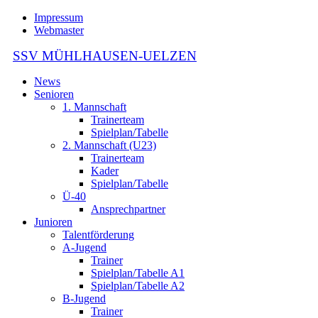
Impressum
Webmaster
SSV MÜHLHAUSEN-UELZEN
News
Senioren
1. Mannschaft
Trainerteam
Spielplan/Tabelle
2. Mannschaft (U23)
Trainerteam
Kader
Spielplan/Tabelle
Ü-40
Ansprechpartner
Junioren
Talentförderung
A-Jugend
Trainer
Spielplan/Tabelle A1
Spielplan/Tabelle A2
B-Jugend
Trainer