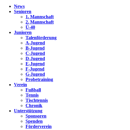
News
Senioren
1. Mannschaft
2. Mannschaft
Ü-40
Junioren
Talenförderung
A-Jugend
B-Jugend
C-Jugend
D-Jugend
E-Jugend
F-Jugend
G-Jugend
Probetraining
Verein
Fußball
Tennis
Tischtennis
Chronik
Unterstützung
Sponsoren
Spenden
Förderverein